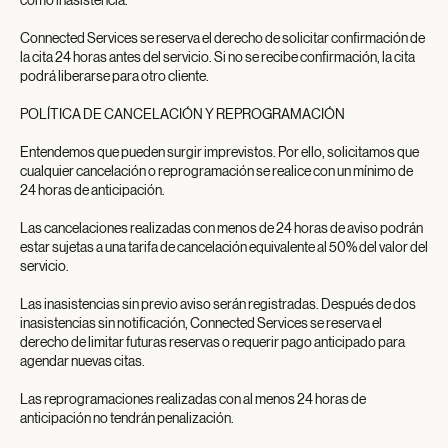
como inasistencia.
Connected Services se reserva el derecho de solicitar confirmación de
la cita 24 horas antes del servicio. Si no se recibe confirmación, la cita
podrá liberarse para otro cliente.
POLÍTICA DE CANCELACIÓN Y REPROGRAMACIÓN
Entendemos que pueden surgir imprevistos. Por ello, solicitamos que
cualquier cancelación o reprogramación se realice con un mínimo de
24 horas de anticipación.
Las cancelaciones realizadas con menos de 24 horas de aviso podrán
estar sujetas a una tarifa de cancelación equivalente al 50% del valor del
servicio.
Las inasistencias sin previo aviso serán registradas. Después de dos
inasistencias sin notificación, Connected Services se reserva el
derecho de limitar futuras reservas o requerir pago anticipado para
agendar nuevas citas.
Las reprogramaciones realizadas con al menos 24 horas de
anticipación no tendrán penalización.