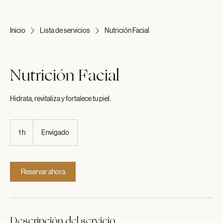
Inicio
Lista de servicios
Nutrición Facial
Nutrición Facial
Hidrata, revitaliza y fortalece tu piel.
1 h
1
Envigado
Reservar ahora
Descripción del servicio