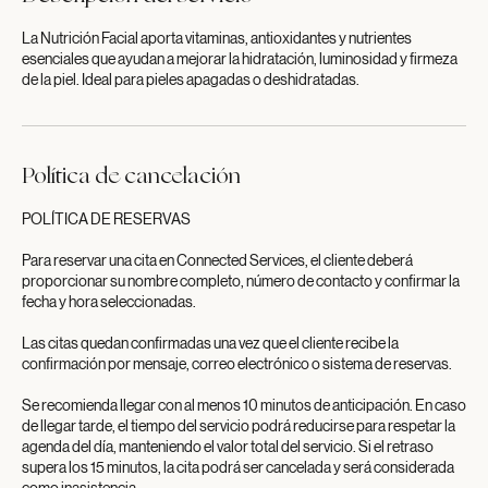
La Nutrición Facial aporta vitaminas, antioxidantes y nutrientes
esenciales que ayudan a mejorar la hidratación, luminosidad y firmeza
de la piel. Ideal para pieles apagadas o deshidratadas.
Política de cancelación
POLÍTICA DE RESERVAS
Para reservar una cita en Connected Services, el cliente deberá
proporcionar su nombre completo, número de contacto y confirmar la
fecha y hora seleccionadas.
Las citas quedan confirmadas una vez que el cliente recibe la
confirmación por mensaje, correo electrónico o sistema de reservas.
Se recomienda llegar con al menos 10 minutos de anticipación. En caso
de llegar tarde, el tiempo del servicio podrá reducirse para respetar la
agenda del día, manteniendo el valor total del servicio. Si el retraso
supera los 15 minutos, la cita podrá ser cancelada y será considerada