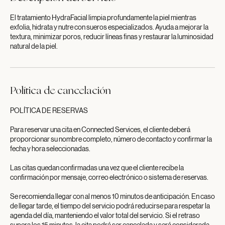
El tratamiento HydraFacial limpia profundamente la piel mientras
exfolia, hidrata y nutre con sueros especializados. Ayuda a mejorar la
textura, minimizar poros, reducir líneas finas y restaurar la luminosidad
natural de la piel.
Política de cancelación
POLÍTICA DE RESERVAS
Para reservar una cita en Connected Services, el cliente deberá
proporcionar su nombre completo, número de contacto y confirmar la
fecha y hora seleccionadas.
Las citas quedan confirmadas una vez que el cliente recibe la
confirmación por mensaje, correo electrónico o sistema de reservas.
Se recomienda llegar con al menos 10 minutos de anticipación. En caso
de llegar tarde, el tiempo del servicio podrá reducirse para respetar la
agenda del día, manteniendo el valor total del servicio. Si el retraso