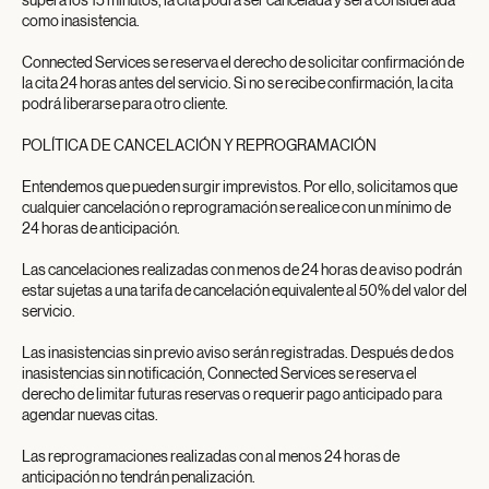
supera los 15 minutos, la cita podrá ser cancelada y será considerada
como inasistencia.
Connected Services se reserva el derecho de solicitar confirmación de
la cita 24 horas antes del servicio. Si no se recibe confirmación, la cita
podrá liberarse para otro cliente.
POLÍTICA DE CANCELACIÓN Y REPROGRAMACIÓN
Entendemos que pueden surgir imprevistos. Por ello, solicitamos que
cualquier cancelación o reprogramación se realice con un mínimo de
24 horas de anticipación.
Las cancelaciones realizadas con menos de 24 horas de aviso podrán
estar sujetas a una tarifa de cancelación equivalente al 50% del valor del
servicio.
Las inasistencias sin previo aviso serán registradas. Después de dos
inasistencias sin notificación, Connected Services se reserva el
derecho de limitar futuras reservas o requerir pago anticipado para
agendar nuevas citas.
Las reprogramaciones realizadas con al menos 24 horas de
anticipación no tendrán penalización.