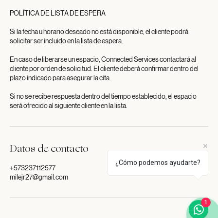
POLÍTICA DE LISTA DE ESPERA
Si la fecha u horario deseado no está disponible, el cliente podrá
solicitar ser incluido en la lista de espera.
En caso de liberarse un espacio, Connected Services contactará al
cliente por orden de solicitud. El cliente deberá confirmar dentro del
plazo indicado para asegurar la cita.
Si no se recibe respuesta dentro del tiempo establecido, el espacio
Datos de contacto
¿Cómo podemos ayudarte?
+573237112577
milejr27@gmail.com
1