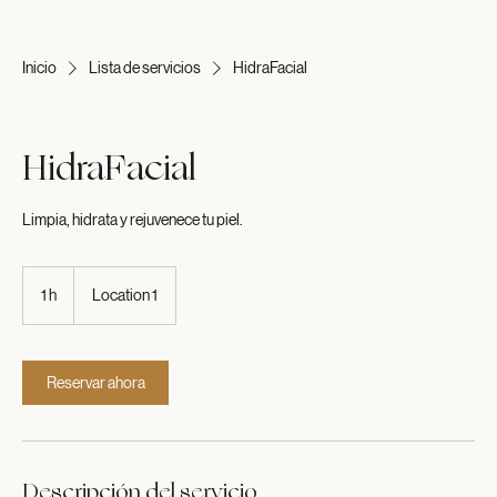
Inicio
Lista de servicios
HidraFacial
HidraFacial
Limpia, hidrata y rejuvenece tu piel.
1 h
1
Location 1
Reservar ahora
Descripción del servicio